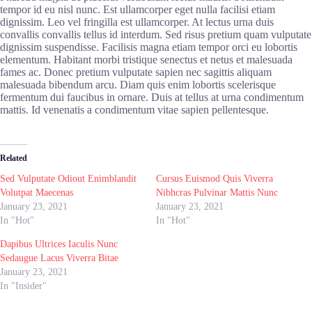
tempor id eu nisl nunc. Est ullamcorper eget nulla facilisi etiam
dignissim. Leo vel fringilla est ullamcorper. At lectus urna duis
convallis convallis tellus id interdum. Sed risus pretium quam vulputate
dignissim suspendisse. Facilisis magna etiam tempor orci eu lobortis
elementum. Habitant morbi tristique senectus et netus et malesuada
fames ac. Donec pretium vulputate sapien nec sagittis aliquam
malesuada bibendum arcu. Diam quis enim lobortis scelerisque
fermentum dui faucibus in ornare. Duis at tellus at urna condimentum
mattis. Id venenatis a condimentum vitae sapien pellentesque.
Related
Sed Vulputate Odiout Enimblandit
Cursus Euismod Quis Viverra
Volutpat Maecenas
Nibhcras Pulvinar Mattis Nunc
January 23, 2021
January 23, 2021
In "Hot"
In "Hot"
Dapibus Ultrices Iaculis Nunc
Sedaugue Lacus Viverra Bitae
January 23, 2021
In "Insider"