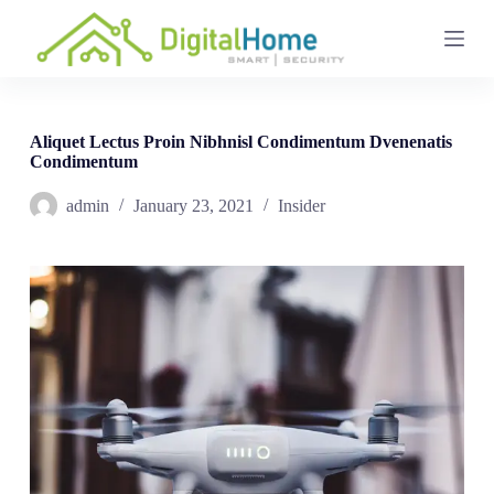
S
k
i
p
t
o
c
Aliquet Lectus Proin Nibhnisl Condimentum Dvenenatis
o
Condimentum
n
t
admin
January 23, 2021
Insider
e
n
t