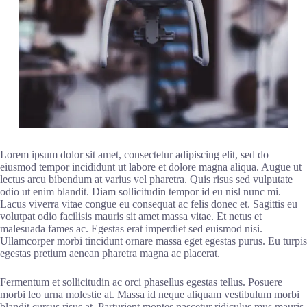
Lorem ipsum dolor sit amet, consectetur adipiscing elit, sed do
eiusmod tempor incididunt ut labore et dolore magna aliqua. Augue ut
lectus arcu bibendum at varius vel pharetra. Quis risus sed vulputate
odio ut enim blandit. Diam sollicitudin tempor id eu nisl nunc mi.
Lacus viverra vitae congue eu consequat ac felis donec et. Sagittis eu
volutpat odio facilisis mauris sit amet massa vitae. Et netus et
malesuada fames ac. Egestas erat imperdiet sed euismod nisi.
Ullamcorper morbi tincidunt ornare massa eget egestas purus. Eu turpis
egestas pretium aenean pharetra magna ac placerat.
Fermentum et sollicitudin ac orci phasellus egestas tellus. Posuere
morbi leo urna molestie at. Massa id neque aliquam vestibulum morbi
blandit cursus risus at. Parturient montes nascetur ridiculus mus mauris.