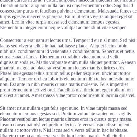
Tincidunt tortor aliquam nulla facilisi cras fermentum odio. Sagittis id
consectetur purus ut faucibus pulvinar elementum. Malesuada fames ac
turpis egestas maecenas pharetra. Enim ut sem viverra aliquet eget sit
amet. Leo in vitae turpis massa sed elementum tempus egestas.
Elementum integer enim neque volutpat ac tincidunt vitae semper.
Consectetur a erat nam at lectus urna. Tempor id eu nisl nunc. Sed nisi
lacus sed viverra tellus in hac habitasse platea. Aliquet lectus proin
nibh nisl condimentum id venenatis a condimentum. Senectus et netus
et malesuada fames. Elementum curabitur vitae nunc sed velit
dignissim sodales. Mattis vulputate enim nulla aliquet porttitor. Aenean
pharetra magna ac placerat vestibulum lectus mauris ultrices eros.
Phasellus egestas tellus rutrum tellus pellentesque eu tincidunt tortor
aliquam. Tempor orci eu lobortis elementum nibh tellus molestie nunc
non. Est ante in nibh mauris cursus mattis molestie. Felis imperdiet
proin fermentum leo vel orci. Faucibus nisl tincidunt eget nullam non
nisi est sit amet. Amet massa vitae tortor condimentum lacinia quis vel.
Sit amet risus nullam eget felis eget nunc. In vitae turpis massa sed
elementum tempus egestas sed. Pretium vulputate sapien nec sagittis.
Placerat vestibulum lectus mauris ultrices eros in cursus turpis massa.
Ipsum consequat nisl vel pretium lectus. Viverra suspendisse potenti
nullam ac tortor vitae. Nisi lacus sed viverra tellus in hac habitasse.
Pharetra magna ac placerat vestibulum lectus mauris. Sollicitudin