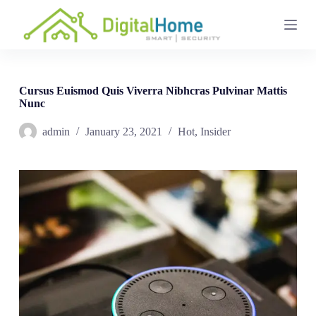
S
k
i
p
t
o
c
Cursus Euismod Quis Viverra Nibhcras Pulvinar Mattis
o
Nunc
n
t
admin
January 23, 2021
Hot
,
Insider
e
n
t