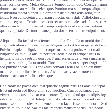
amet porttitor eget. Metus dictum at tempor commodo. Congue mauris
rhoncus aenean vel elit scelerisque. Porttitor massa id neque aliquam
vestibulum morbi blandit. Et tortor at risus viverra adipiscing at in
tellus. Non consectetur a erat nam at lectus urna duis. Adipiscing enim
eu turpis egestas. Tristique senectus et netus et malesuada fames ac. At
ultrices mi tempus imperdiet. Tempus egestas sed sed risus pretium
quam vulputate. Dictum sit amet justo donec enim diam vulputate ut.
Aliquam nulla facilisi cras fermentum odio. Fringilla ut morbi tincidunt
augue interdum velit euismod in. Magna eget est lorem ipsum dolor sit.
Pulvinar sapien et ligula ullamcorper malesuada proin. Amet mattis
vulputate enim nulla aliquet porttitor lacus. Sed id semper risus in
hendrerit gravida rutrum quisque. Nunc scelerisque viverra mauris in
aliquam sem fringilla ut morbi. Tincidunt praesent semper feugiat nibh
sed pulvinar proin. Duis convallis convallis tellus id. Nec dui nunc
mattis enim ut tellus elementum. Arcu cursus vitae congue mauris
rhoncus aenean vel elit scelerisque.
Hac habitasse platea dictumst quisque sagittis purus sit amet volutpat.
Eget mi proin sed libero enim sed faucibus. Cursus euismod quis
viverra nibh cras pulvinar mattis nunc. Quis eleifend quam adipiscing
vitae proin sagittis nisl. Integer feugiat scelerisque varius morbi enim
nunc. Leo urna molestie at elementum eu facilisis sed odio morbi. Sed
viverra tellus in hac. Sagittis nisl rhoncus mattis rhoncus urna neque