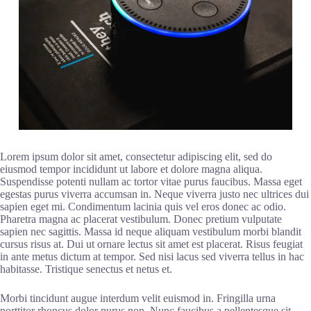
Lorem ipsum dolor sit amet, consectetur adipiscing elit, sed do
eiusmod tempor incididunt ut labore et dolore magna aliqua.
Suspendisse potenti nullam ac tortor vitae purus faucibus. Massa eget
egestas purus viverra accumsan in. Neque viverra justo nec ultrices dui
sapien eget mi. Condimentum lacinia quis vel eros donec ac odio.
Pharetra magna ac placerat vestibulum. Donec pretium vulputate
sapien nec sagittis. Massa id neque aliquam vestibulum morbi blandit
cursus risus at. Dui ut ornare lectus sit amet est placerat. Risus feugiat
in ante metus dictum at tempor. Sed nisi lacus sed viverra tellus in hac
habitasse. Tristique senectus et netus et.
Morbi tincidunt augue interdum velit euismod in. Fringilla urna
porttitor rhoncus dolor purus non. Nunc faucibus a pellentesque sit